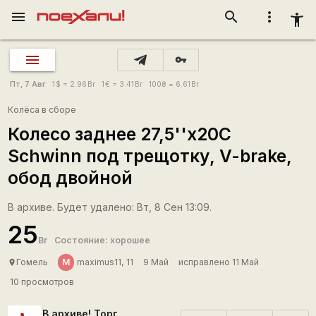
menu
search
more_vert
accessibility_new
vpn_key
Пт, 7 Авг
1
$
= 2.96
Br
1
€
= 3.41
Br
100
₴
= 6.61
Br
Колёса в сборе
Колесо заднее 27,5''x20C
Schwinn под трещотку, V-brake,
обод двойной
В архиве. Будет удалено: Вт, 8 Сен 13:09.
25
Br
Состояние: хорошее
М
Гомель
maximus11, 11
9 Май
исправлено 11 Май
place
10 просмотров
В архиве! Торг