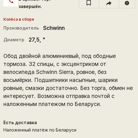
call
report
завершён.
Колёса в сборе
Schwinn
Производитель
27,5
, "
Диаметр
Обод двойной алюминиевый, под ободные
тормоза. 32 спицы, с эксцентриком от
велосипеда Schwinn Sierra, ровное, без
восьмёрки. Подшипники насыпные, шарики
ровные, смазки достаточно. Без торга, обмен не
интересует. Возможна отправка почтой с
наложенным платежом по Беларуси.
Есть доставка
Наложенный платёж по Беларуси