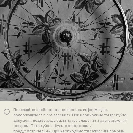
Поехали! не несёт ответственность за информацию,
error_outline
содержащуюся в объявлениях. При необходимости требуйте
документ, подтверждающий право владения и распоряжения
товаром. Пожалуйста, будьте осторожны и
предусмотрительны. При необходимости запросите помощь