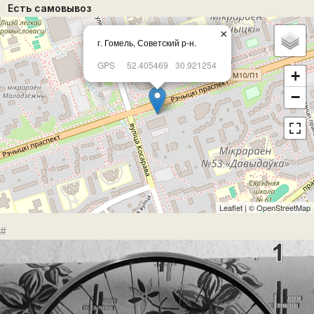
Есть самовывоз
×
г. Гомель, Советский р-н.
GPS
52.405469
30.921254
+
−
Leaflet
| ©
OpenStreetMap
#