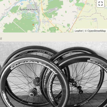
Leaflet
| ©
OpenStreetMap
#