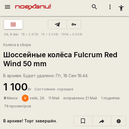
menu
search
more_vert
accessibility_new
vpn_key
Сб, 8 Авг
1
$
= 2.97
Br
1
€
= 3.43
Br
100
₴
= 6.65
Br
Колёса в сборе
Шоссейные колёса Fulcrum Red
Wind 50 mm
В архиве. Будет удалено: Пт, 18 Сен 18:44.
1 100
Br
Состояние: хорошее
V
Минск
velik, 26
11 Май
исправлено 21 Май
1 поднятие
place
79 просмотров
В архиве! Торг завершён.
report