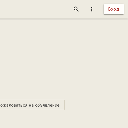
search
more_vert
Вход
ожаловаться на объявление