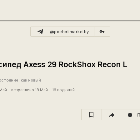
vpn_key
@poehalimarketby
ипед Axess 29 RockShox Recon L
остояние: как новый
 Май
исправлено 18 Май
16 поднятий
report
П