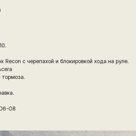
й
10.
 Recon с черепахой и блокировкой хода на руле.
Acera
 тормоза.
авка.
-О6-О8