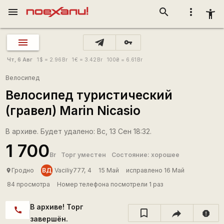
menu
search
more_vert
accessibility_new
vpn_key
Чт, 6 Авг
1
$
= 2.96
Br
1
€
= 3.42
Br
100
₴
= 6.61
Br
Велосипед
Велосипед туристический
(гравел) Marin Nicasio
В архиве. Будет удалено: Вс, 13 Сен 18:32.
1 700
Br
Торг уместен
Состояние: хорошее
ВД
Гродно
Vaciliy777, 4
15 Май
исправлено 16 Май
place
84 просмотра
Номер телефона посмотрели 1 раз
В архиве! Торг
call
report
завершён.