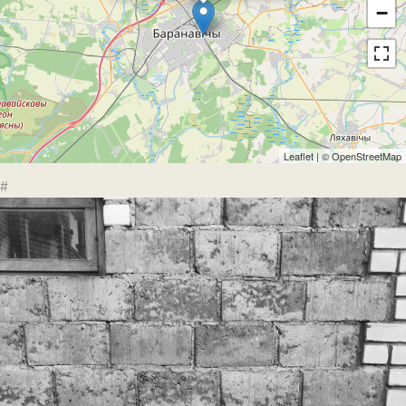
−
Leaflet
| ©
OpenStreetMap
#