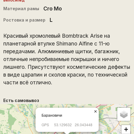
Велосипед
Cro Mo
Материал рамы
L
Ростовка и размер
Красивый хромолевый Bombtrack Arise на
планетарной втулке Shimano Alfine с 11-ю
передачами. Алюминиевые щитки, багажник,
отличные непробиваемые покрышки и ничего
лишнего. Присутствуют косметические дефекты
в виде царапин и сколов краски, по технической
части всё отлично.
Есть самовывоз
×
Барановичи
GPS
53.129632
26.043448
+