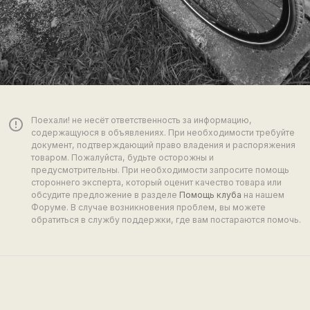
Поехали! не несёт ответственность за информацию,
error_outline
содержащуюся в объявлениях. При необходимости требуйте
документ, подтверждающий право владения и распоряжения
товаром. Пожалуйста, будьте осторожны и
предусмотрительны. При необходимости запросите помощь
стороннего эксперта, который оценит качество товара или
обсудите предложение в разделе
Помощь клуба
на нашем
Форуме. В случае возникновения проблем, вы можете
обратиться в службу поддержки, где вам постараются помочь.