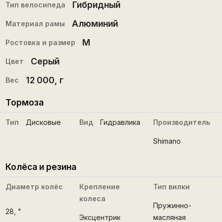
Гибридный
Тип велосипеда
Алюминий
Материал рамы
M
Ростовка и размер
Серый
Цвет
12 000
, г
Вес
Тормоза
Тип
Дисковые
Вид
Гидравлика
Производитель
Shimano
Колёса и резина
Диаметр колёс
Крепление
Тип вилки
колеса
Пружинно-
28
, "
Эксцентрик
масляная