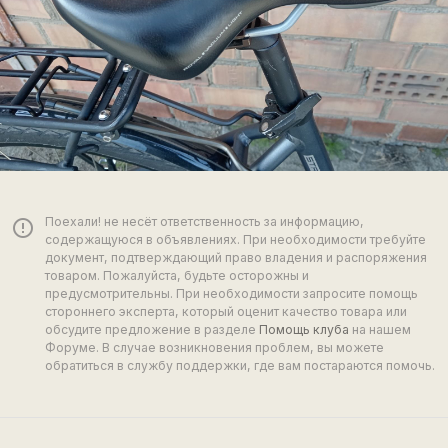
Поехали! не несёт ответственность за информацию,
error_outline
содержащуюся в объявлениях. При необходимости требуйте
документ, подтверждающий право владения и распоряжения
товаром. Пожалуйста, будьте осторожны и
предусмотрительны. При необходимости запросите помощь
стороннего эксперта, который оценит качество товара или
обсудите предложение в разделе
Помощь клуба
на нашем
Форуме. В случае возникновения проблем, вы можете
обратиться в службу поддержки, где вам постараются помочь.