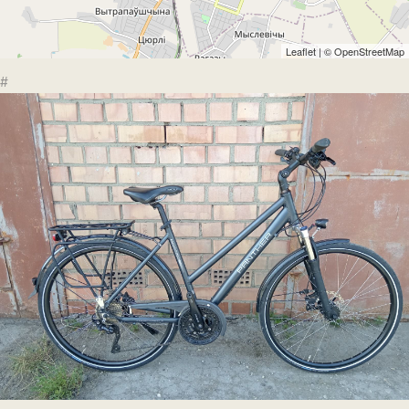
Leaflet
| ©
OpenStreetMap
#