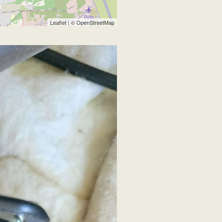
Leaflet
| ©
OpenStreetMap