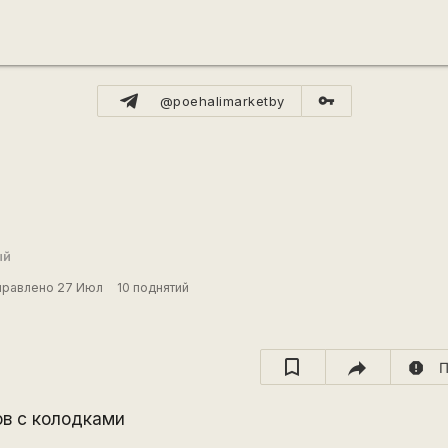
vpn_key
@poehalimarketby
ый
правлено 27 Июл
10 поднятий
report
П
в с колодками