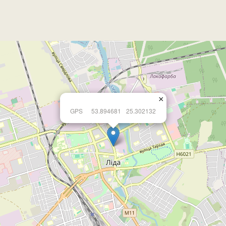
×
GPS
53.894681
25.302132