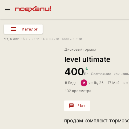
menu
Каталог
Чт, 6 Авг
1
$
= 2.96
Br
1
€
= 3.42
Br
100
₴
= 6.61
Br
Дисковый тормоз
level ultimate
400
Br
Состояние: как нов
V
Лида
vel1k, 26
17 Май
ис
place
132 просмотра
chat
Чат
продам комплект тормозо