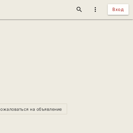
search
more_vert
Вход
ожаловаться на объявление