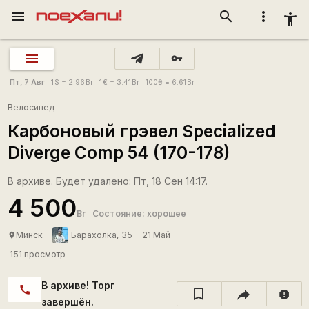
menu
search
more_vert
accessibility_new
vpn_key
Пт, 7 Авг
1
$
= 2.96
Br
1
€
= 3.41
Br
100
₴
= 6.61
Br
Велосипед
Карбоновый грэвел Specialized
Diverge Comp 54 (170-178)
В архиве. Будет удалено: Пт, 18 Сен 14:17.
4 500
Br
Состояние: хорошее
Минск
Барахолка, 35
21 Май
place
151 просмотр
В архиве! Торг
call
report
завершён.