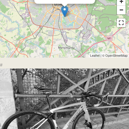
+
−
Leaflet
| ©
OpenStreetMap
#