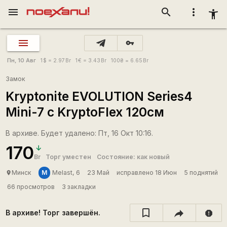
menu
search
more_vert
accessibility_new
vpn_key
Пн, 10 Авг
1
$
= 2.97
Br
1
€
= 3.43
Br
100
₴
= 6.65
Br
Замок
Kryptonite EVOLUTION Series4
Mini-7 с KryptoFlex 120см
В архиве. Будет удалено: Пт, 16 Окт 10:16.
170
Br
Торг уместен
Состояние: как новый
M
Минск
Melast, 6
23 Май
исправлено 18 Июн
5 поднятий
place
66 просмотров
3 закладки
В архиве! Торг завершён.
report