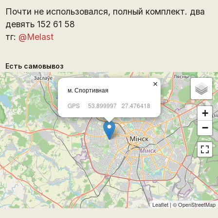
Почти не использовался, полный комплект. два
девять 152 61 58
тг:
@Melast
Есть самовывоз
×
м. Спортивная
GPS
53.899997
27.476418
+
−
Leaflet
| ©
OpenStreetMap