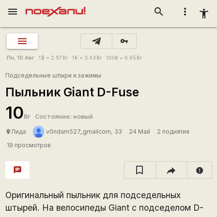
menu
search
more_vert
accessibility_new
vpn_key
Пн, 10 Авг
1
$
= 2.97
Br
1
€
= 3.43
Br
100
₴
= 6.65
Br
Подседельные штыри и зажимы
Пыльник Giant D-Fuse
10
Br
Состояние: новый
Лида
v0ndam527_gmailcom, 33
24 Май
2 поднятия
place
19 просмотров
chat
report
Оригинальный пыльник для подседельных
штырей. На велосипеды Giant с подседелом D-