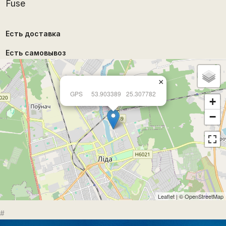
Fuse
Есть доставка
Есть самовывоз
×
GPS
53.903389
25.307782
+
−
Leaflet
| ©
OpenStreetMap
#