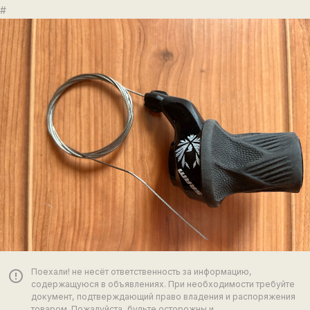
#
Поехали! не несёт ответственность за информацию,
error_outline
содержащуюся в объявлениях. При необходимости требуйте
документ, подтверждающий право владения и распоряжения
товаром. Пожалуйста, будьте осторожны и