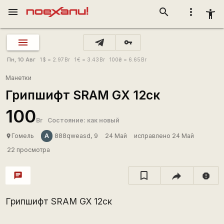
menu
search
more_vert
accessibility_new
vpn_key
Пн, 10 Авг
1
$
= 2.97
Br
1
€
= 3.43
Br
100
₴
= 6.65
Br
Манетки
Грипшифт SRAM GX 12ск
100
Br
Состояние: как новый
A
Гомель
888qweasd, 9
24 Май
исправлено 24 Май
place
22 просмотра
chat
report
Грипшифт SRAM GX 12ск