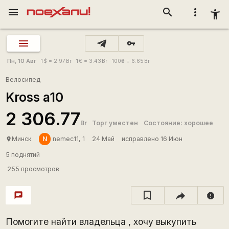
menu
search
more_vert
accessibility_new
vpn_key
Пн, 10 Авг
1
$
= 2.97
Br
1
€
= 3.43
Br
100
₴
= 6.65
Br
Велосипед
Kross a10
2 306.77
Br
Торг уместен
Состояние: хорошее
N
Минск
nemec11, 1
24 Май
исправлено 16 Июн
place
5 поднятий
255 просмотров
chat
report
Помогите найти владельца , хочу выкупить