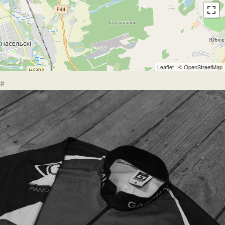
Leaflet
| ©
OpenStreetMap
#