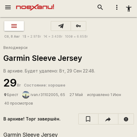
menu
search
more_vert
accessibility_new
vpn_key
Сб, 8 Авг
1
$
= 2.97
Br
1
€
= 3.43
Br
100
₴
= 6.65
Br
Велоджерси
Garmin Sleeve Jersey
В архиве. Будет удалено: Вт, 29 Сен 22:48.
29
Br
Состояние: хорошее
Брест
ivan.r31102005, 65
27 Май
исправлено 1 Июн
place
40 просмотров
В архиве! Торг завершён.
report
Garmin Sleeve Jersey