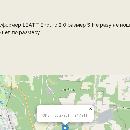
формер LEATT Enduro 2.0 размер S Не разу не нош
шел по размеру.
×
GPS
53.279514
24.4911