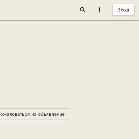
search
more_vert
Вход
ожаловаться на объявление