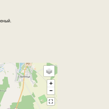
еный.
+
−