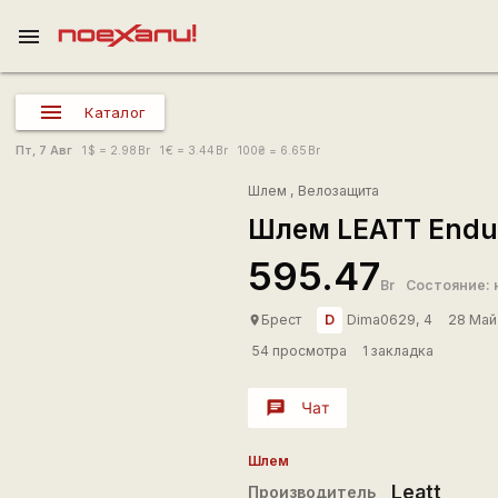
menu
Каталог
Пт, 7 Авг
1
$
= 2.98
Br
1
€
= 3.44
Br
100
₴
= 6.65
Br
Шлем
,
Велозащита
Шлем LEATT Endur
595.47
Br
Состояние: 
D
Брест
Dima0629, 4
28 Май
place
54 просмотра
1 закладка
chat
Чат
Шлем
Leatt
Производитель