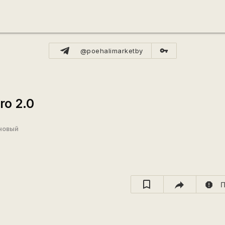
vpn_key
@poehalimarketby
o 2.0
новый
report
П