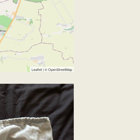
Leaflet
| ©
OpenStreetMap