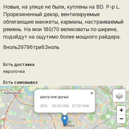
Новые, на улице не были, куплены на BD. Р-р L.
Прорезиненный декор, вентилируемые
облегающие манжеты, карманы, настраиваемый
ремень. На мои 180/70 великоваты по ширине,
подойдут на ощутимо более мощного райдера.
8ноль29796три6Зноль
Есть доставка
европочка
Есть самовывоз
×
центр или уручье
GPS
53.901594
27.551948
+
−