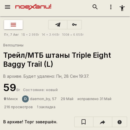
menu
search
more_vert
accessibility_new
vpn_key
Пт, 7 Авг
1
$
= 2.98
Br
1
€
= 3.44
Br
100
₴
= 6.65
Br
Велоштаны
Трейл/МТБ штаны Triple Eight
Baggy Trail (L)
В архиве. Будет удалено: Пн, 28 Сен 19:37.
59
Br
Состояние: новый
D
Минск
daemon_by, 57
29 Май
исправлено 31 Май
place
216 просмотров
1 закладка
В архиве! Торг завершён.
report