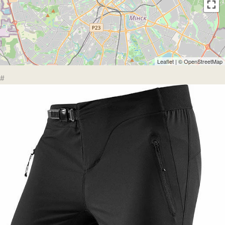
Leaflet
| ©
OpenStreetMap
#