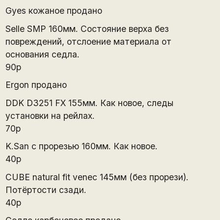
Gyes кожаное продано
Selle SMP 160мм. Состояние верха без
повреждений, отслоение материала от
основания седла.
90р
Ergon продано
DDK D3251 FX 155мм. Как новое, следы
установки на рейлах.
70р
K.San c прорезью 160мм. Как новое.
40р
CUBE natural fit venec 145мм (без прорези).
Потёртости сзади.
40р