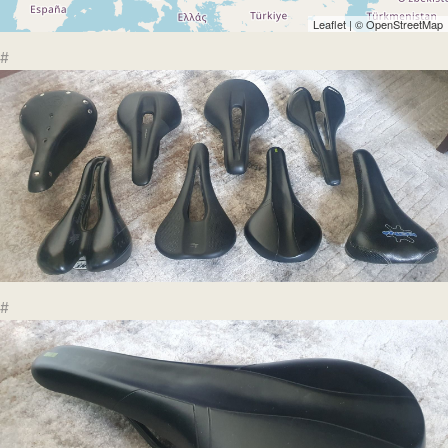
Leaflet
| ©
OpenStreetMap
#
#