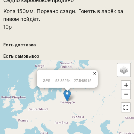
Седло карбоновое продано
Kona 150мм. Порвано сзади. Гонять в ларёк за
пивом пойдёт.
10р
Есть доставка
Есть самовывоз
×
GPS
53.85264
27.548915
+
−