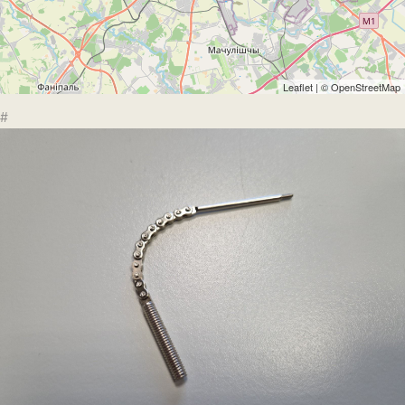
Leaflet
| ©
OpenStreetMap
#