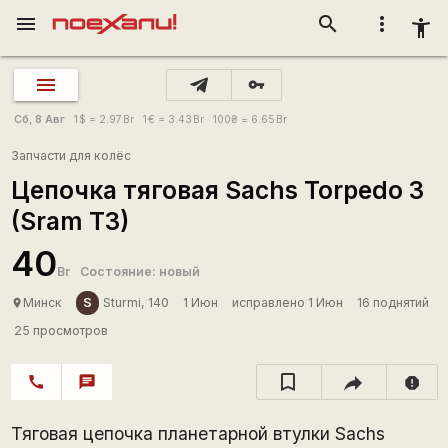
menu
search
more_vert
accessibility_new
vpn_key
Сб, 8 Авг
1
$
= 2.97
Br
1
€
= 3.43
Br
100
₴
= 6.65
Br
Запчасти для колёс
Цепочка тяговая Sachs Torpedo 3
(Sram T3)
40
Br
Состояние: новый
S
Минск
Sturmi, 140
1 Июн
исправлено 1 Июн
16 поднятий
place
25 просмотров
call
chat
report
Тяговая цепочка планетарной втулки Sachs