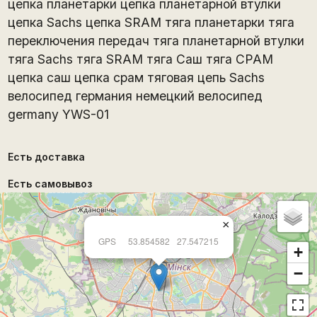
цепка планетарки цепка планетарной втулки
цепка Sachs цепка SRAM тяга планетарки тяга
переключения передач тяга планетарной втулки
тяга Sachs тяга SRAM тяга Саш тяга СРАМ
цепка саш цепка срам тяговая цепь Sachs
велосипед германия немецкий велосипед
germany YWS-01
Есть доставка
Есть самовывоз
×
GPS
53.854582
27.547215
+
−