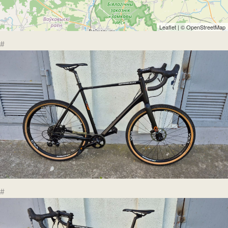
Leaflet
| ©
OpenStreetMap
#
#