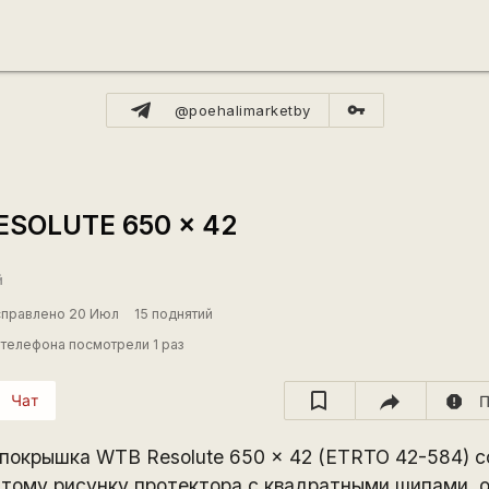
vpn_key
@poehalimarketby
SOLUTE 650 x 42
й
справлено 20 Июл
15 поднятий
телефона посмотрели 1 раз
Чат
report
П
 покрышка WTB Resolute 650 x 42 (ETRTO 42-584) с
ытому рисунку протектора с квадратными шипами, 