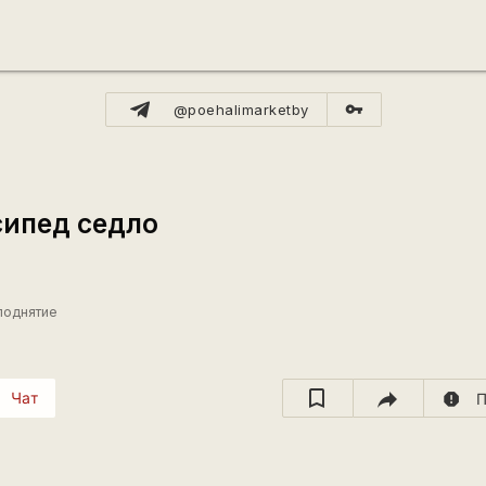
vpn_key
@poehalimarketby
ипед седло
 поднятие
Чат
report
П