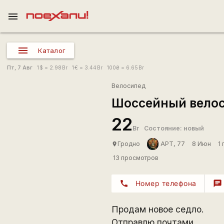
menu
Каталог
Пт, 7 Авг
1
$
= 2.98
Br
1
€
= 3.44
Br
100
₴
= 6.65
Br
Велосипед
Шоссейный велос
22
Br
Состояние: новый
Гродно
APT, 77
8 Июн
1
place
13 просмотров
call
Номер телефона
chat
Продам новое седло.
Отправлю почтами.