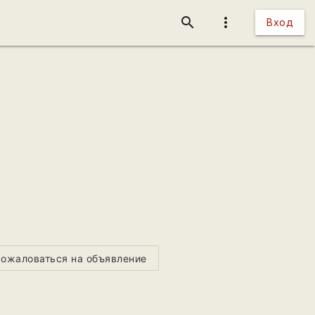
search
more_vert
Вход
ожаловаться на объявление