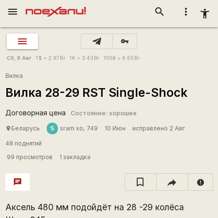
menu
search
more_vert
accessibility_new
vpn_key
Сб, 8 Авг
1
$
= 2.97
Br
1
€
= 3.43
Br
100
₴
= 6.65
Br
Вилка
Вилка 28-29 RST Single-Shock
Договорная цена
Состояние: хорошее
S
Беларусь
sram xo, 749
10 Июн
исправлено 2 Авг
place
48 поднятий
99 просмотров
1 закладка
chat
report
Аксель 480 мм подойдёт на 28 -29 колёса