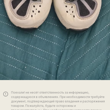
Поехали! не несёт ответственность за информацию,
error_outline
содержащуюся в объявлениях. При необходимости требуйте
документ, подтверждающий право владения и распоряжения
товаром. Пожалуйста, будьте осторожны и