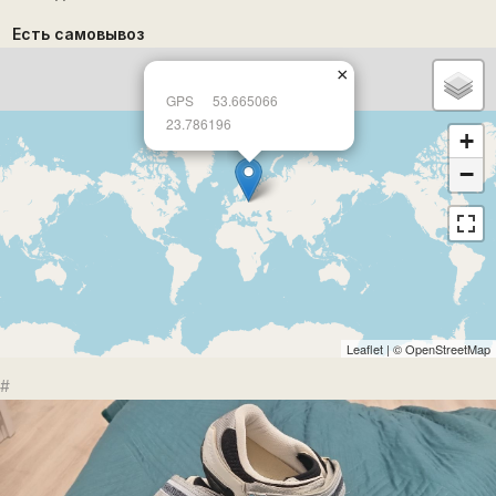
Есть самовывоз
×
GPS
53.665066
23.786196
+
−
Leaflet
| ©
OpenStreetMap
#