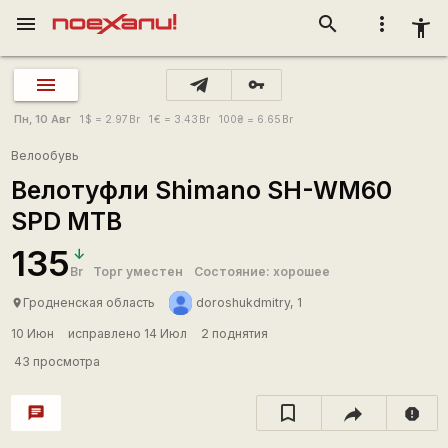
menu
search
more_vert
accessibility_new
vpn_key
Пн, 10 Авг
1
$
= 2.97
Br
1
€
= 3.43
Br
100
₴
= 6.65
Br
Велообувь
Велотуфли Shimano SH-WM60
SPD MTB
135
Br
Торг уместен
Состояние: хорошее
Гродненская область
doroshukdmitry, 1
place
10 Июн
исправлено 14 Июл
2 поднятия
43 просмотра
chat
report