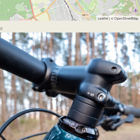
Leaflet
| ©
OpenStreetMap
#