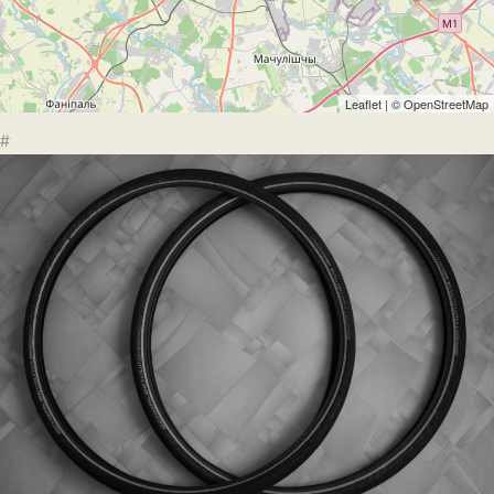
Leaflet
| ©
OpenStreetMap
#