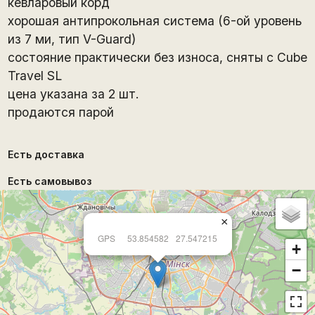
кевларовый корд
хорошая антипрокольная система (6-ой уровень
из 7 ми, тип V-Guard)
состояние практически без износа, сняты с Cube
Travel SL
цена указана за 2 шт.
продаются парой
Есть доставка
Есть самовывоз
×
GPS
53.854582
27.547215
+
−