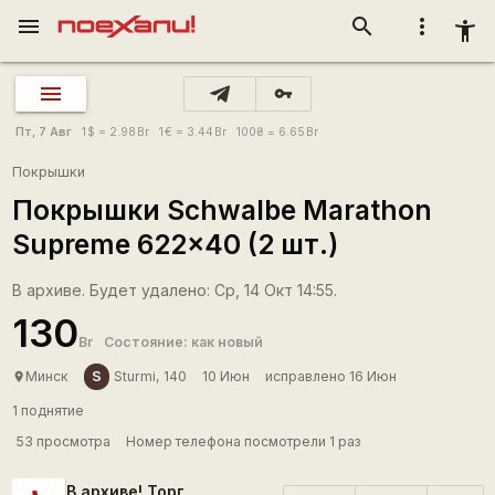
menu
search
more_vert
accessibility_new
vpn_key
Пт, 7 Авг
1
$
= 2.98
Br
1
€
= 3.44
Br
100
₴
= 6.65
Br
Покрышки
Покрышки Schwalbe Marathon
Supreme 622x40 (2 шт.)
В архиве. Будет удалено: Ср, 14 Окт 14:55.
130
Br
Состояние: как новый
S
Минск
Sturmi, 140
10 Июн
исправлено 16 Июн
place
1 поднятие
53 просмотра
Номер телефона посмотрели 1 раз
В архиве! Торг