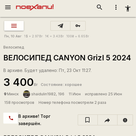
menu
search
more_vert
accessibility_new
vpn_key
Пн, 10 Авг
1
$
= 2.97
Br
1
€
= 3.43
Br
100
₴
= 6.65
Br
Велосипед
ВЕЛОСИПЕД CANYON Grizl 5 2024
В архиве. Будет удалено: Пт, 23 Окт 11:27.
3 400
Br
Состояние: хорошее
Минск
shaidulin1982, 196
11 Июн
исправлено 25 Июн
place
158 просмотров
Номер телефона посмотрели 2 раза
В архиве! Торг
call
report
завершён.