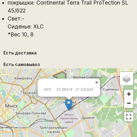
покрышки: Continental Terra Trail ProTection SL
45/622
Свет:-
Сиденье: XLC
*Вес 10, 8
Есть доставка
Есть самовывоз
×
GPS
53.89918
27.625943
+
−