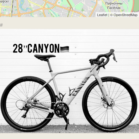
Leaflet
| ©
OpenStreetMap
#