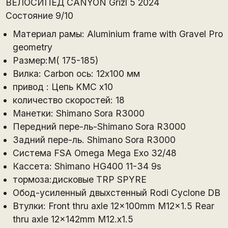
ВЕЛОСИПЕД CANYON Grizl 5 2024
Состояние 9/10
Материал рамы: Aluminium frame with Gravel Pro
geometry
Размер:M( 175-185)
Вилка: Carbon ось: 12x100 мм
привод : Цепь KMC x10
количество скоростей: 18
Манетки: Shimano Sora R3000
Передний пере-ль-Shimano Sora R3000
Задний пере-ль. Shimano Sora R3000
Система FSA Omega Mega Exo 32/48
Кассета: Shimano HG400 11-34 9s
тормоза:дисковые TRP SPYRE
Обод-усиленный двыхстенный Rodi Cyclone DB
Втулки: Front thru axle 12x100mm M12x1.5 Rear
thru axle 12x142mm M12.x1.5