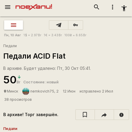
menu
search
more_vert
accessibility_new
vpn_key
Пн, 10 Авг
1
$
= 2.97
Br
1
€
= 3.43
Br
100
₴
= 6.65
Br
Педали
Педали ACID Flat
В архиве. Будет удалено: Пт, 30 Окт 05:41.
50
Br
Состояние: новый
Минск
nemkovich75, 2
12 Июн
исправлено 2 Июл
place
38 просмотров
В архиве! Торг завершён.
report
Педали