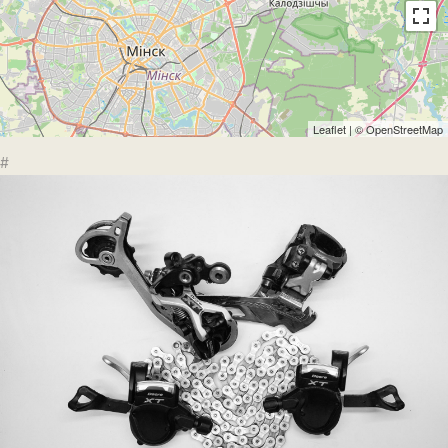
Leaflet
| ©
OpenStreetMap
#