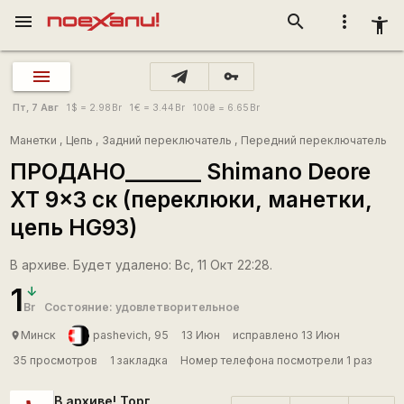
menu
search
more_vert
accessibility_new
vpn_key
Пт, 7 Авг
1
$
= 2.98
Br
1
€
= 3.44
Br
100
₴
= 6.65
Br
Манетки
,
Цепь
,
Задний переключатель
,
Передний переключатель
ПРОДАНО_______ Shimano Deore
XT 9x3 ск (переклюки, манетки,
цепь HG93)
В архиве. Будет удалено: Вс, 11 Окт 22:28.
1
Br
Состояние: удовлетворительное
Минск
pashevich, 95
13 Июн
исправлено 13 Июн
place
35 просмотров
1 закладка
Номер телефона посмотрели 1 раз
В архиве! Торг