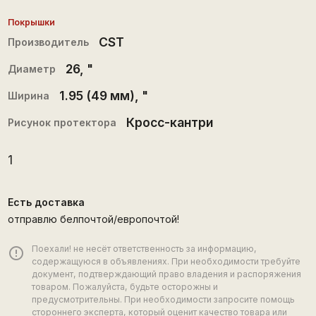
Покрышки
CST
Производитель
26
, "
Диаметр
1.95 (49 мм)
, "
Ширина
Кросс-кантри
Рисунок протектора
1
Есть доставка
отправлю белпочтой/европочтой!
Поехали! не несёт ответственность за информацию,
error_outline
содержащуюся в объявлениях. При необходимости требуйте
документ, подтверждающий право владения и распоряжения
товаром. Пожалуйста, будьте осторожны и
предусмотрительны. При необходимости запросите помощь
стороннего эксперта, который оценит качество товара или