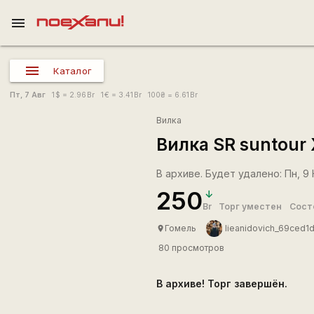
menu
Каталог
Пт, 7 Авг
1
$
= 2.96
Br
1
€
= 3.41
Br
100
₴
= 6.61
Br
Вилка
Вилка SR suntour
В архиве. Будет удалено: Пн, 9 
250
Br
Торг уместен
Сост
Гомель
lieanidovich_69ced1
place
80 просмотров
В архиве! Торг завершён.