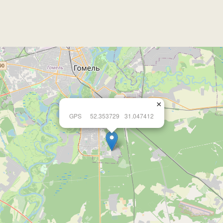
×
GPS
52.353729
31.047412