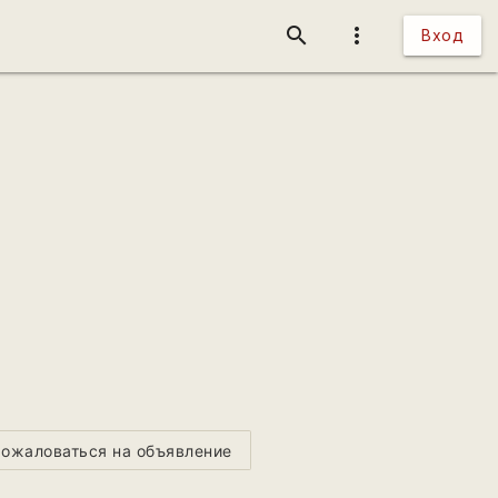
search
more_vert
Вход
ожаловаться на объявление