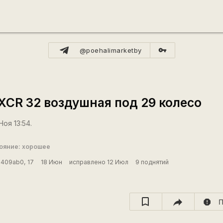
vpn_key
@poehalimarketby
 XCR 32 воздушная под 29 колесо
Ноя 13:54.
ояние: хорошее
d409ab0, 17
18 Июн
исправлено 12 Июл
9 поднятий
report
П