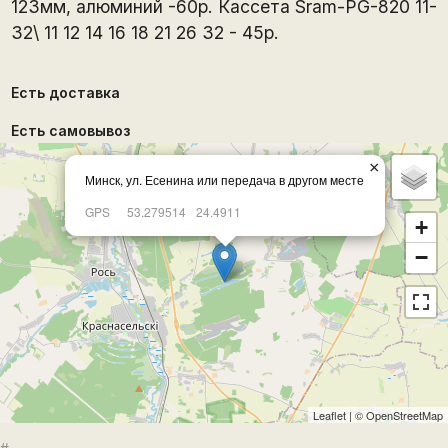
123мм, алюминий -60р. Кассета Sram-PG-820 11-
32\ 11 12 14 16 18 21 26 32 - 45р.
Есть доставка
Есть самовывоз
×
Минск, ул. Есенина или передача в другом месте
GPS
53.279514
24.4911
+
−
Leaflet
| ©
OpenStreetMap