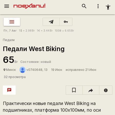
menu
search
more_vert
accessibility_new
vpn_key
Пт, 7 Авг
1
$
= 2.98
Br
1
€
= 3.44
Br
100
₴
= 6.65
Br
Педали
Педали West Biking
65
Br
Состояние: новый
Минск
v0740648, 13
19 Июн
исправлено 21 Июн
place
32 просмотра
chat
report
Практически новые педали West Biking на
подшипниках, платформа 100х100мм, по оси