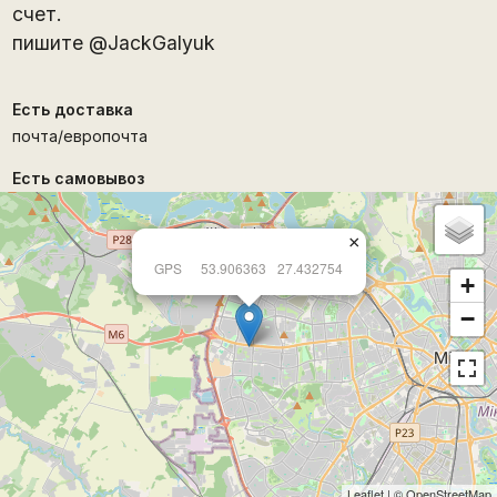
счет.
пишите @JackGalyuk
Есть доставка
почта/европочта
Есть самовывоз
×
GPS
53.906363
27.432754
+
−
Leaflet
| ©
OpenStreetMap