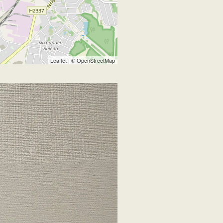
Leaflet
| ©
OpenStreetMap