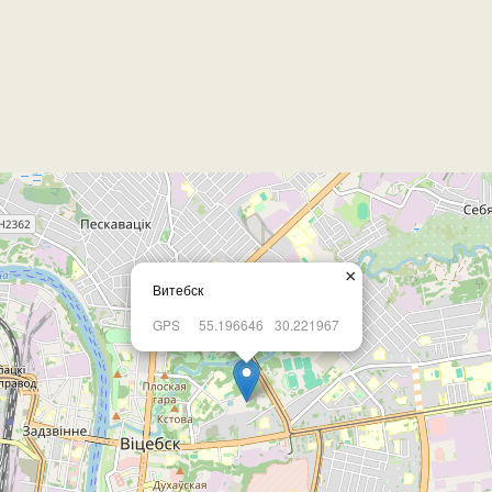
×
Витебск
GPS
55.196646
30.221967