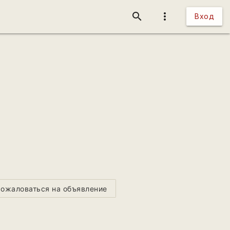
search
more_vert
Вход
ожаловаться на объявление