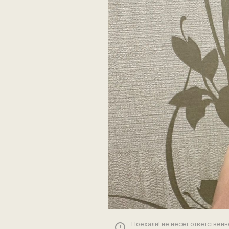
Поехали! не несёт ответствен
error_outline