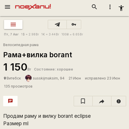
menu
search
more_vert
accessibility_new
vpn_key
Пт, 7 Авг
1
$
= 2.98
Br
1
€
= 3.44
Br
100
₴
= 6.65
Br
Велосипедная рама
Рама+вилка borant
1 150
Br
Состояние: хорошее
Витебск
susskijmaksim, 94
21 Июн
исправлено 23 Июн
place
135 просмотров
chat
report
Продам раму и вилку borant eclipse
Размер ml