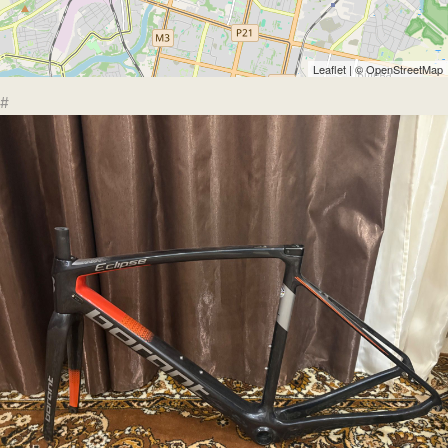
Leaflet
| ©
OpenStreetMap
#