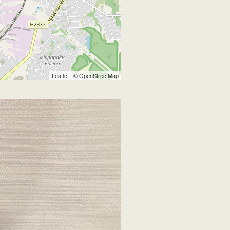
Leaflet
| ©
OpenStreetMap