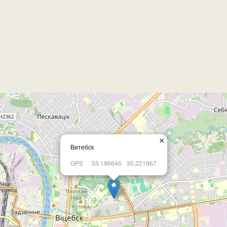
×
Витебск
GPS
55.196646
30.221967