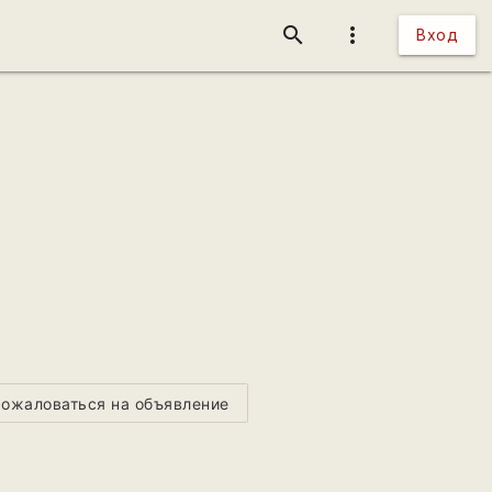
search
more_vert
Вход
ожаловаться на объявление