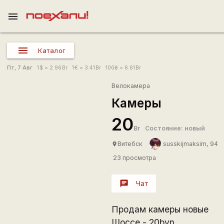
menu
Каталог
Пт, 7 Авг
1
$
= 2.96
Br
1
€
= 3.41
Br
100
₴
= 6.61
Br
Велокамера
Камеры
20
Br
Состояние: новый
Витебск
susskijmaksim, 94
place
23 просмотра
chat
Чат
Продам камеры новые
Шоссе - 20byn