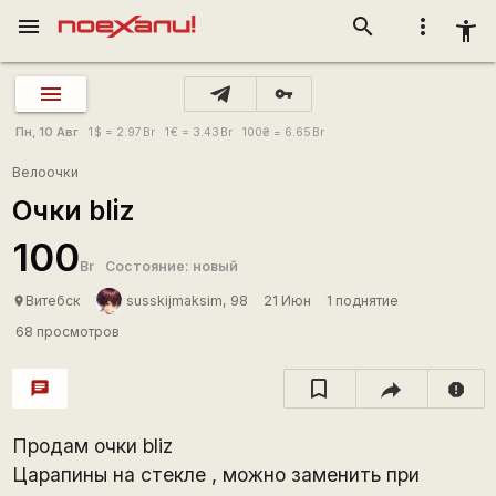
menu
search
more_vert
accessibility_new
vpn_key
Пн, 10 Авг
1
$
= 2.97
Br
1
€
= 3.43
Br
100
₴
= 6.65
Br
Велоочки
Очки bliz
100
Br
Состояние: новый
Витебск
susskijmaksim, 98
21 Июн
1 поднятие
place
68 просмотров
chat
report
Продам очки bliz
Царапины на стекле , можно заменить при