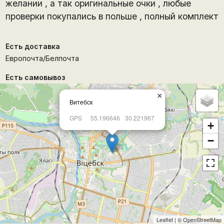
желании , а так оригинальные очки , любые
проверки покупались в польше , полный комплект
Есть доставка
Европочта/Белпочта
Есть самовывоз
×
Витебск
GPS
55.196646
30.221967
+
−
Leaflet
| ©
OpenStreetMap