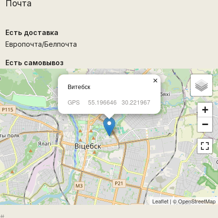
Почта
Есть доставка
Европочта/Белпочта
Есть самовывоз
×
Витебск
GPS
55.196646
30.221967
+
−
Leaflet
| ©
OpenStreetMap
#