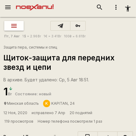
menu
search
more_vert
accessibility_new
vpn_key
Пт, 7 Авг
1
$
= 2.96
Br
1
€
= 3.41
Br
100
₴
= 6.61
Br
Защита пера, системы и спиц
Щиток-защита для передних
звезд и цепи
В архиве. Будет удалено: Ср, 5 Авг 18:51.
1
Br
Состояние: новый
K
Минская область
KAPITAN, 24
place
12 Ноя, 2020
исправлено 7 Апр
20 поднятий
119 просмотров
Номер телефона посмотрели 1 раз