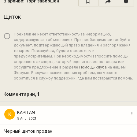
В архиве! Торг завершён.
report
Щиток
Поехали! не несёт ответственность за информацию,
error_outline
содержащуюся в объявлениях. При необходимости требуйте
документ, подтверждающий право владения и распоряжения
товаром. Пожалуйста, будьте осторожны и
предусмотрительны. При необходимости запросите помощь
стороннего эксперта, который оценит качество товара или
обсудите предложение в разделе
Помощь клуба
на нашем
Форуме. В случае возникновения проблем, вы можете
обратиться в службу поддержки, где вам постараются помочь.
Комментарии,
1
KAPITAN
more_vert
K
5 Апр, 2021
Черный щиток продан