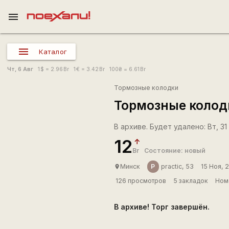
menu
Каталог
Чт, 6 Авг
1
$
= 2.96
Br
1
€
= 3.42
Br
100
₴
= 6.61
Br
Тормозные колодки
Тормозные колодки
В архиве. Будет удалено: Вт, 31 
12
Br
Состояние: новый
P
Минск
practic, 53
15 Ноя, 
place
126 просмотров
5 закладок
Ном
В архиве! Торг завершён.