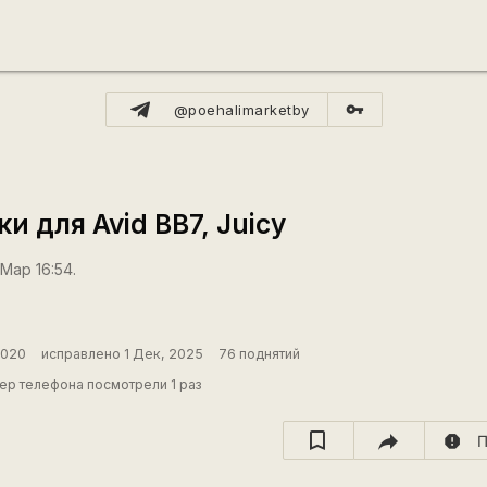
vpn_key
@poehalimarketby
 для Avid BB7, Juicy
Мар 16:54.
2020
исправлено 1 Дек, 2025
76 поднятий
ер телефона посмотрели 1 раз
report
П