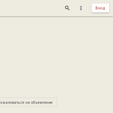
search
more_vert
Вход
ожаловаться на объявление