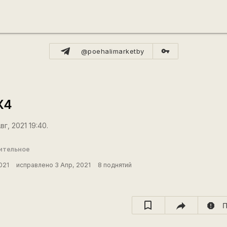
vpn_key
@poehalimarketby
X4
г, 2021 19:40.
ительное
021
исправлено 3 Апр, 2021
8 поднятий
report
П