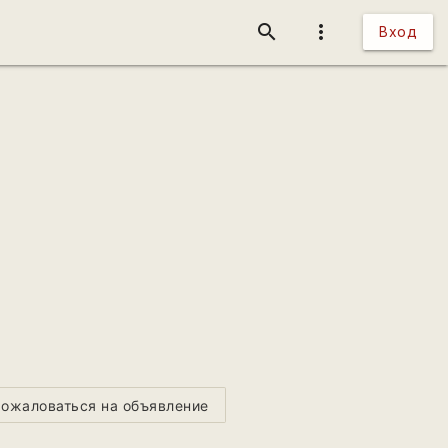
search
more_vert
Вход
ожаловаться на объявление