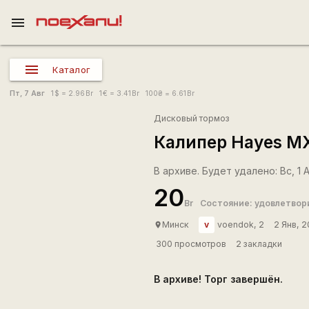
menu
Каталог
Пт, 7 Авг
1
$
= 2.96
Br
1
€
= 3.41
Br
100
₴
= 6.61
Br
Дисковый тормоз
Калипер Hayes M
В архиве. Будет удалено: Вс, 1 Ав
20
Br
Состояние: удовлетвор
v
Минск
voendok, 2
2 Янв, 2
place
300 просмотров
2 закладки
В архиве! Торг завершён.