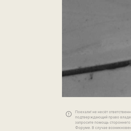
Поехали! не несёт ответствен
error_outline
подтверждающий право владен
запросите помощь стороннего 
Форуме. В случае возникновен