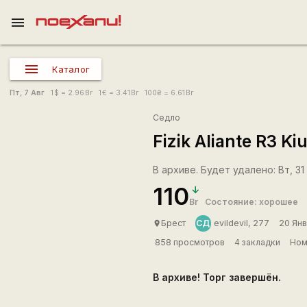
menu
Каталог
Пт, 7 Авг
1
$
= 2.96
Br
1
€
= 3.41
Br
100
₴
= 6.61
Br
Седло
Fizik Aliante R3 K
В архиве. Будет удалено: Вт, 31 
110
Br
Состояние: хорошее
СД
Брест
evildevil, 277
20 Янв
place
858 просмотров
4 закладки
Ном
В архиве! Торг завершён.