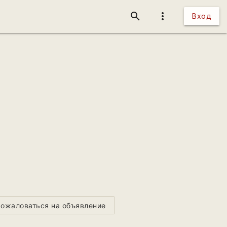
search
more_vert
Вход
ожаловаться на объявление