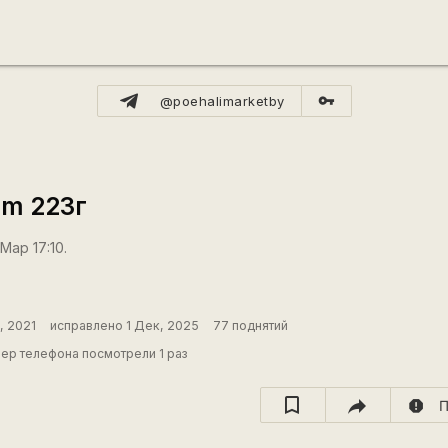
vpn_key
@poehalimarketby
ium 223г
Мар 17:10.
, 2021
исправлено 1 Дек, 2025
77 поднятий
ер телефона посмотрели 1 раз
report
П