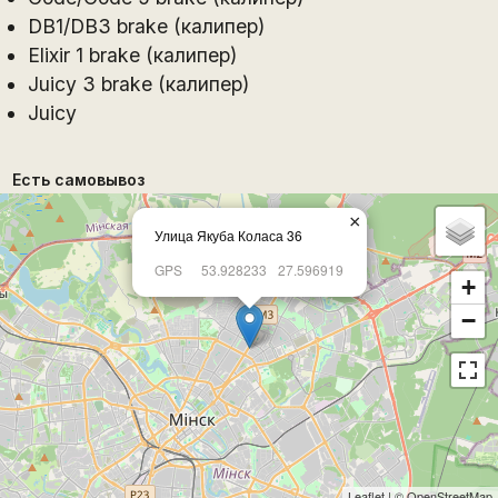
DB1/DB3 brake (калипер)
Elixir 1 brake (калипер)
Juicy 3 brake (калипер)
Juicy
Есть самовывоз
×
Улица Якуба Коласа 36
GPS
53.928233
27.596919
+
−
Leaflet
| ©
OpenStreetMap