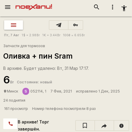
menu
search
more_vert
accessibility_new
vpn_key
Пт, 7 Авг
1
$
= 2.98
Br
1
€
= 3.44
Br
100
₴
= 6.65
Br
Запчасти для тормозов
Оливка + пин Sram
В архиве. Будет удалено: Вт, 31 Мар 17:17.
6
Br
Состояние: новый
S
Минск
052114, 1
7 Фев, 2021
исправлено 1 Дек, 2025
place
24 поднятия
161 просмотр
Номер телефона посмотрели 8 раз
В архиве! Торг
call
report
завершён.