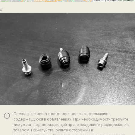
#
Поехали! не несёт ответственность за информацию,
error_outline
содержащуюся в объявлениях. При необходимости требуйте
документ, подтверждающий право владения и распоряжения
товаром. Пожалуйста, будьте осторожны и