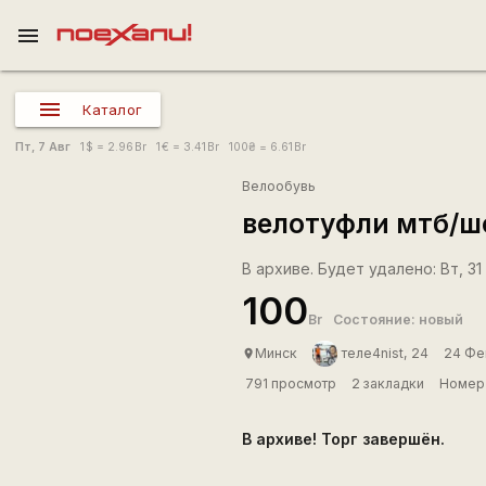
menu
Каталог
Пт, 7 Авг
1
$
= 2.96
Br
1
€
= 3.41
Br
100
₴
= 6.61
Br
Велообувь
велотуфли мтб/ш
В архиве. Будет удалено: Вт, 31 
100
Br
Состояние: новый
Минск
теле4nist, 24
24 Фе
place
791 просмотр
2 закладки
Номер 
В архиве! Торг завершён.