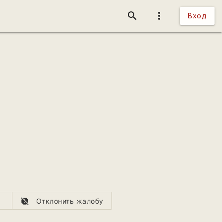
search
more_vert
Вход
report_off
Отклонить жалобу