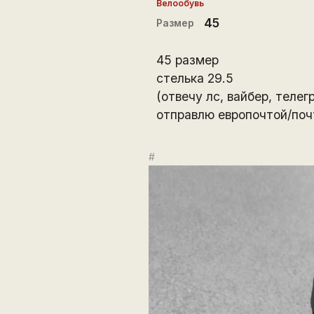
Велообувь
45
Размер
45 размер
стелька 29.5
(отвечу лс, вайбер, телег
отправлю европочтой/поч
#