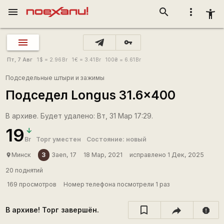
menu
search
more_vert
accessibility_new
vpn_key
Пт, 7 Авг
1
$
= 2.96
Br
1
€
= 3.41
Br
100
₴
= 6.61
Br
Подседельные штыри и зажимы
Подседел Longus 31.6x400
В архиве. Будет удалено: Вт, 31 Мар 17:29.
19
Br
Торг уместен
Состояние: новый
3
Минск
3aen, 17
18 Мар, 2021
исправлено 1 Дек, 2025
place
20 поднятий
169 просмотров
Номер телефона посмотрели 1 раз
В архиве! Торг завершён.
report