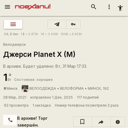
menu
search
more_vert
accessibility_new
vpn_key
Сб, 8 Авг
1
$
= 2.97
Br
1
€
= 3.43
Br
100
₴
= 6.65
Br
Велоджерси
Джерси Planet X (M)
В архиве. Будет удалено: Вт, 31 Мар 17:33.
1
Br
Состояние: хорошее
Минск
ВЕЛООДЕЖДА • ВЕЛОФОРМА • МИНСК, 192
place
28 Мар, 2021
исправлено 1 Дек, 2025
117 поднятий
62 просмотра
1 закладка
Номер телефона посмотрели 2 раза
В архиве! Торг
call
report
завершён.