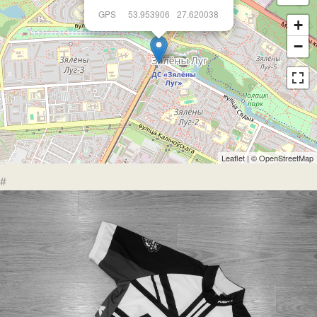
GPS
53.953906
27.620038
+
−
Leaflet
| ©
OpenStreetMap
#