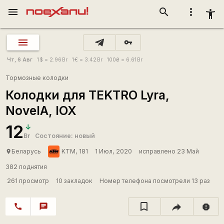
menu
search
more_vert
accessibility_new
vpn_key
Чт, 6 Авг
1
$
= 2.96
Br
1
€
= 3.42
Br
100
₴
= 6.61
Br
Тормозные колодки
Колодки для TEKTRO Lyra,
NovelA, IOX
12
Br
Состояние: новый
Беларусь
KTM, 181
1 Июл, 2020
исправлено 23 Май
place
382 поднятия
261 просмотр
10 закладок
Номер телефона посмотрели 13 раз
call
chat
report