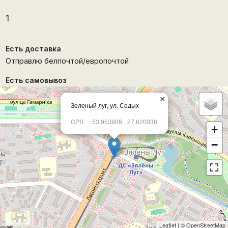
1
Есть доставка
Отправлю белпочтой/европочтой
Есть самовывоз
×
Зеленый луг, ул. Седых
GPS
53.953906
27.620038
+
−
Leaflet
| ©
OpenStreetMap