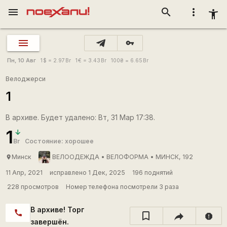
menu
search
more_vert
accessibility_new
vpn_key
Пн, 10 Авг
1
$
= 2.97
Br
1
€
= 3.43
Br
100
₴
= 6.65
Br
Велоджерси
1
В архиве. Будет удалено: Вт, 31 Мар 17:38.
1
Br
Состояние: хорошее
Минск
ВЕЛООДЕЖДА • ВЕЛОФОРМА • МИНСК, 192
place
11 Апр, 2021
исправлено 1 Дек, 2025
196 поднятий
228 просмотров
Номер телефона посмотрели 3 раза
В архиве! Торг
call
report
завершён.