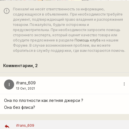
Поехали! не несёт ответственность за информацию,
error_outline
содержащуюся в объявлениях. При необходимости требуйте
документ, подтверждающий право владения и распоряжения
товаром. Пожалуйста, будьте осторожны и
предусмотрительны. При необходимости запросите помощь
стороннего эксперта, который оценит качество товара или
обсудите предложение в разделе
Помощь клуба
на нашем
Форуме. В случае возникновения проблем, вы можете
обратиться в службу поддержки, где вам постараются помочь.
Комментарии,
2
ifrans_609
more_vert
I
13 Окт, 2021
Она по плотности как летняя джерси ?
Она без флиса?
ifrans_609