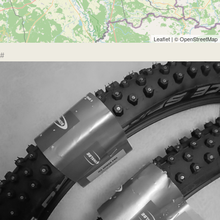
Leaflet
| ©
OpenStreetMap
#