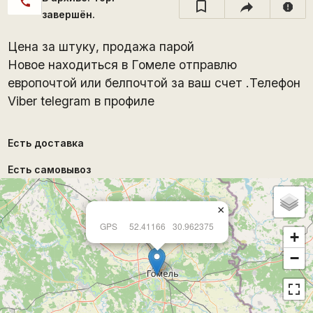
call
report
завершён.
Цена за штуку, продажа парой
Новое находитьcя в Гомеле отправлю
европочтой или белпочтой за ваш счет .Телефон
Viber telegram в профиле
Есть доставка
Есть самовывоз
×
GPS
52.41166
30.962375
+
−