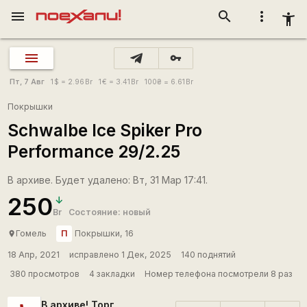
menu
search
more_vert
accessibility_new
vpn_key
Пт, 7 Авг
1
$
= 2.96
Br
1
€
= 3.41
Br
100
₴
= 6.61
Br
Покрышки
Schwalbe Ice Spiker Pro
Performance 29/2.25
В архиве. Будет удалено: Вт, 31 Мар 17:41.
250
Br
Состояние: новый
П
Гомель
Покрышки, 16
place
18 Апр, 2021
исправлено 1 Дек, 2025
140 поднятий
380 просмотров
4 закладки
Номер телефона посмотрели 8 раз
В архиве! Торг