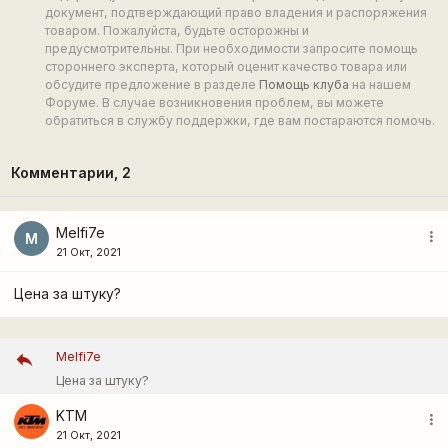
документ, подтверждающий право владения и распоряжения
товаром. Пожалуйста, будьте осторожны и
предусмотрительны. При необходимости запросите помощь
стороннего эксперта, который оценит качество товара или
обсудите предложение в разделе
Помощь клуба
на нашем
Форуме. В случае возникновения проблем, вы можете
обратиться в службу поддержки, где вам постараются помочь.
Комментарии,
2
Melfi7e
more_vert
M
21 Окт, 2021
Цена за штуку?
Melfi7e
Цена за штуку?
KTM
more_vert
21 Окт, 2021