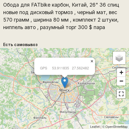
Обода для FATbike карбон, Китай, 26" 36 спиц
новые под дисковый тормоз , черный мат, вес
570 грамм , ширина 80 мм , комплект 2 штуки,
ниппель авто , разумный торг 300 $ пара
Есть самовывоз
×
GPS
53.911835
27.562482
+
−
Leaflet
| ©
OpenStreetMap