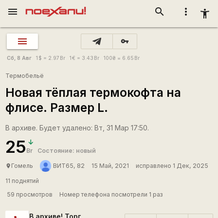
menu
search
more_vert
accessibility_new
vpn_key
Сб, 8 Авг
1
$
= 2.97
Br
1
€
= 3.43
Br
100
₴
= 6.65
Br
Термобельё
Новая тёплая термокофта на
флисе. Размер L.
В архиве. Будет удалено: Вт, 31 Мар 17:50.
25
Br
Состояние: новый
Гомель
ВИТ65, 82
15 Май, 2021
исправлено 1 Дек, 2025
place
11 поднятий
59 просмотров
Номер телефона посмотрели 1 раз
В архиве! Торг