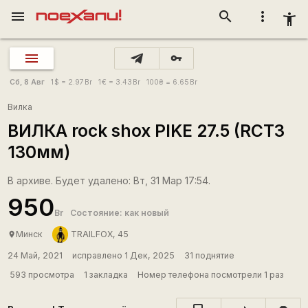
menu
search
more_vert
accessibility_new
vpn_key
Сб, 8 Авг
1
$
= 2.97
Br
1
€
= 3.43
Br
100
₴
= 6.65
Br
Вилка
ВИЛКА rock shox PIKE 27.5 (RCT3
130мм)
В архиве. Будет удалено: Вт, 31 Мар 17:54.
950
Br
Состояние: как новый
Минск
TRAILFOX, 45
place
24 Май, 2021
исправлено 1 Дек, 2025
31 поднятие
593 просмотра
1 закладка
Номер телефона посмотрели 1 раз